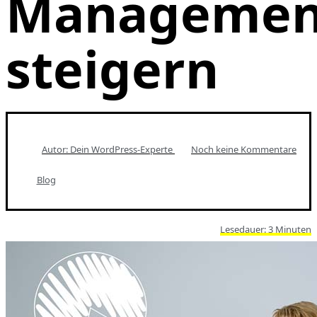
Managemen
steigern
Autor: Dein
WordPress-Experte
Noch keine Kommentare
Blog
Lesedauer:
3
Minuten