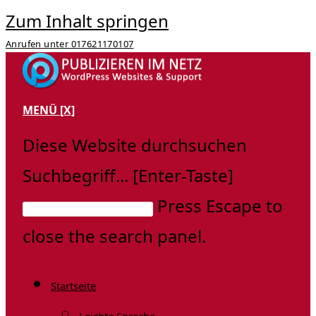
Zum Inhalt springen
Anrufen unter 017621170107
MENÜ
[X]
Diese Website durchsuchen
Suchbegriff... [Enter-Taste]
Press Escape to
close the search panel.
Startseite