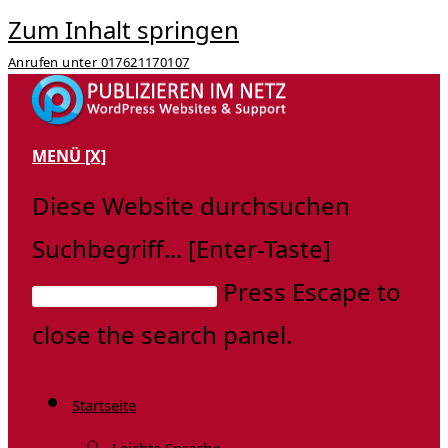
Zum Inhalt springen
Anrufen unter 017621170107
MENÜ
[X]
Diese Website durchsuchen
Suchbegriff... [Enter-Taste]
Press Escape to
close the search panel.
Startseite