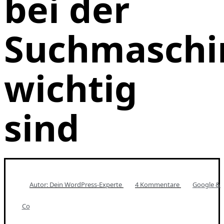
bei der
Suchmaschi
wichtig
sind
Autor: Dein
WordPress-Experte
4 Kommentare
Google &
Co