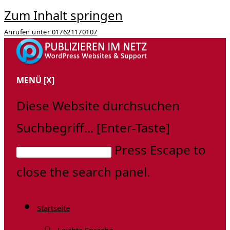
Zum Inhalt springen
Anrufen unter 017621170107
MENÜ
[X]
Diese Website durchsuchen
Suchbegriff... [Enter-Taste]
Press Escape to
close the search panel.
Startseite