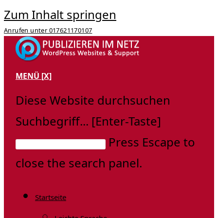
Zum Inhalt springen
Anrufen unter 017621170107
MENÜ
[X]
Diese Website durchsuchen
Suchbegriff... [Enter-Taste]
Press Escape to
close the search panel.
Startseite