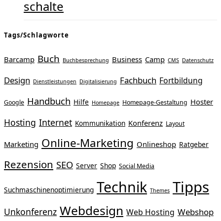
schalte
Tags/Schlagworte
Buch
Barcamp
Business
Camp
Buchbesprechung
CMS
Datenschutz
Design
Fachbuch
Fortbildung
Dienstleistungen
Digitalisierung
Handbuch
Hoster
Hilfe
Google
Homepage-Gestaltung
Homepage
Hosting
Internet
Konferenz
Kommunikation
Layout
Online-Marketing
Marketing
Onlineshop
Ratgeber
Rezension
SEO
Server
Shop
Social Media
Tipps
Technik
Suchmaschinenoptimierung
Themes
Webdesign
Unkonferenz
Webshop
Web Hosting