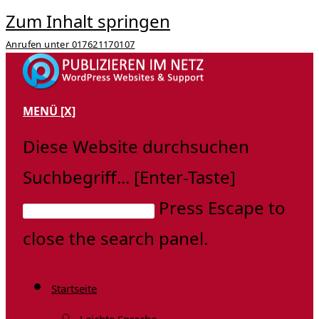
Zum Inhalt springen
Anrufen unter 017621170107
MENÜ
[X]
Diese Website durchsuchen
Suchbegriff... [Enter-Taste]
Press Escape to
close the search panel.
Startseite