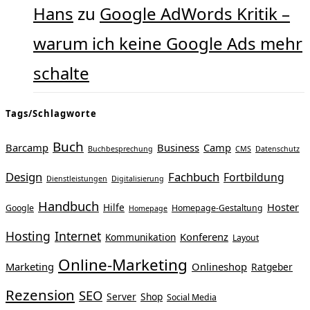
Hans
zu
Google AdWords Kritik –
warum ich keine Google Ads mehr
schalte
Tags/Schlagworte
Buch
Barcamp
Business
Camp
Buchbesprechung
CMS
Datenschutz
Design
Fachbuch
Fortbildung
Dienstleistungen
Digitalisierung
Handbuch
Hoster
Hilfe
Google
Homepage-Gestaltung
Homepage
Hosting
Internet
Konferenz
Kommunikation
Layout
Online-Marketing
Marketing
Onlineshop
Ratgeber
Rezension
SEO
Server
Shop
Social Media