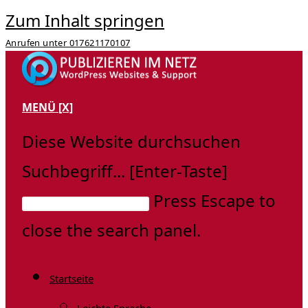
Zum Inhalt springen
Anrufen unter 017621170107
MENÜ
[X]
Diese Website durchsuchen
Suchbegriff... [Enter-Taste]
Press Escape to
close the search panel.
Startseite