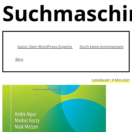
Suchmaschi
Autor: Dein
WordPress-Experte
Noch keine Kommentare
Blog
Lesedauer:
4
Minuten